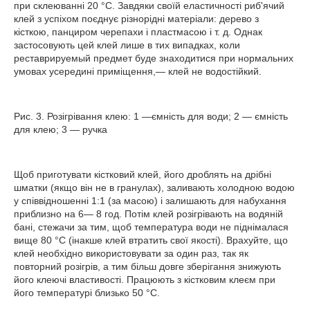
при склеюванні 20 °С. Завдяки своїй еластичності риб'ячий
клей з успіхом поєднує різнорідні матеріали: дерево з
кісткою, панциром черепахи і пластмасою і т. д. Однак
застосовують цей клей лише в тих випадках, коли
реставрируемый предмет буде знаходитися при нормальних
умовах усередині приміщення,— клей не водостійкий.
Рис. 3. Розігрівання клею: 1 —ємність для води; 2 — ємність
для клею; 3 — ручка
Щоб приготувати кістковий клей, його дроблять на дрібні
шматки (якщо він не в гранулах), заливають холодною водою
у співвідношенні 1:1 (за масою) і залишають для набухання
приблизно на 6— 8 год. Потім клей розігрівають на водяній
бані, стежачи за тим, щоб температура води не піднімалася
вище 80 °С (інакше клей втратить свої якості). Врахуйте, що
клей необхідно використовувати за один раз, так як
повторний розігрів, а тим більш довге зберігання знижують
його клеючі властивості. Працюють з кістковим клеєм при
його температурі близько 50 °С.