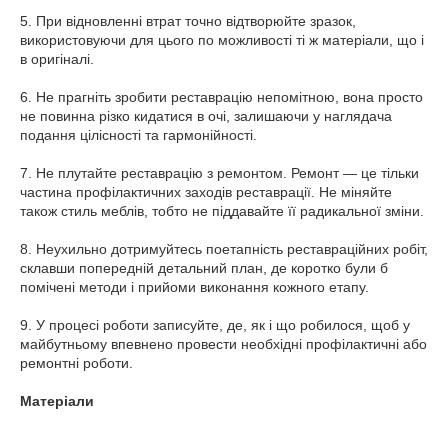
5. При відновленні втрат точно відтворюйте зразок,
використовуючи для цього по можливості ті ж матеріали, що і
в оригіналі.
6. Не прагніть зробити реставрацію непомітною, вона просто
не повинна різко кидатися в очі, залишаючи у наглядача
подання цілісності та гармонійності.
7. Не плутайте реставрацію з ремонтом. Ремонт — це тільки
частина профілактичних заходів реставрації. Не міняйте
також стиль меблів, тобто не піддавайте її радикальної зміни.
8. Неухильно дотримуйтесь поетапність реставраційних робіт,
склавши попередній детальний план, де коротко були б
помічені методи і прийоми виконання кожного етапу.
9. У процесі роботи записуйте, де, як і що робилося, щоб у
майбутньому впевнено провести необхідні профілактичні або
ремонтні роботи.
Матеріали