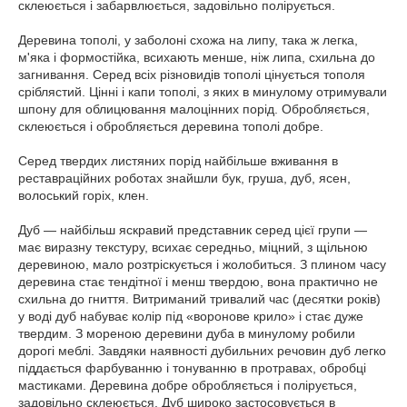
склеюється і забарвлюється, задовільно полірується.
Деревина тополі, у заболоні схожа на липу, така ж легка,
м'яка і формостійка, всихають менше, ніж липа, схильна до
загнивання. Серед всіх різновидів тополі цінується тополя
сріблястий. Цінні і капи тополі, з яких в минулому отримували
шпону для облицювання малоцінних порід. Обробляється,
склеюється і обробляється деревина тополі добре.
Серед твердих листяних порід найбільше вживання в
реставраційних роботах знайшли бук, груша, дуб, ясен,
волоський горіх, клен.
Дуб — найбільш яскравий представник серед цієї групи —
має виразну текстуру, всихає середньо, міцний, з щільною
деревиною, мало розтріскується і жолобиться. З плином часу
деревина стає тендітної і менш твердою, вона практично не
схильна до гниття. Витриманий тривалий час (десятки років)
у воді дуб набуває колір під «воронове крило» і стає дуже
твердим. З мореною деревини дуба в минулому робили
дорогі меблі. Завдяки наявності дубильних речовин дуб легко
піддається фарбуванню і тонуванню в протравах, обробці
мастиками. Деревина добре обробляється і полірується,
задовільно склеюється. Дуб широко застосовується в