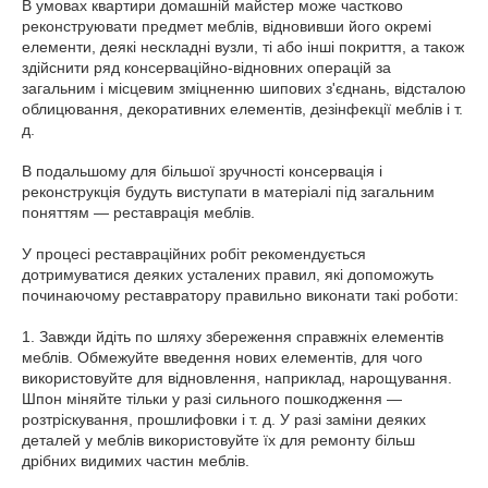
В умовах квартири домашній майстер може частково
реконструювати предмет меблів, відновивши його окремі
елементи, деякі нескладні вузли, ті або інші покриття, а також
здійснити ряд консерваційно-відновних операцій за
загальним і місцевим зміцненню шипових з'єднань, відсталою
облицювання, декоративних елементів, дезінфекції меблів і т.
д.
В подальшому для більшої зручності консервація і
реконструкція будуть виступати в матеріалі під загальним
поняттям — реставрація меблів.
У процесі реставраційних робіт рекомендується
дотримуватися деяких усталених правил, які допоможуть
починаючому реставратору правильно виконати такі роботи:
1. Завжди йдіть по шляху збереження справжніх елементів
меблів. Обмежуйте введення нових елементів, для чого
використовуйте для відновлення, наприклад, нарощування.
Шпон міняйте тільки у разі сильного пошкодження —
розтріскування, прошлифовки і т. д. У разі заміни деяких
деталей у меблів використовуйте їх для ремонту більш
дрібних видимих частин меблів.