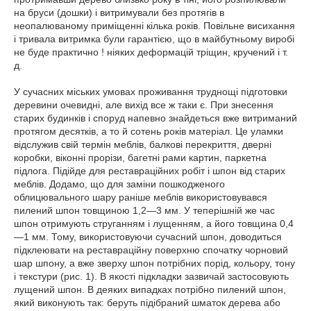
на бруси (дошки) і витримували без протягів в
неопалюваному приміщенні кілька років. Повільне висихання
і тривала витримка були гарантією, що в майбутньому виробі
не буде практично ! ніяких деформацій тріщин, кручений і т.
д.
У сучасних міських умовах проживання труднощі підготовки
деревини очевидні, але вихід все ж таки є. При знесення
старих будинків і споруд напевно знайдеться вже витриманий
протягом десятків, а то й сотень років матеріал. Це уламки
відслужив свій термін меблів, балкові перекриття, дверні
коробки, віконні прорізи, багетні рами картин, паркетна
підлога. Підійде для реставраційних робіт і шпон від старих
меблів. Додамо, що для заміни пошкодженого
облицювального шару раніше меблів використовувався
пилений шпон товщиною 1,2—3 мм. У теперішній же час
шпон отримують струганням і лущенням, а його товщина 0,4
—1 мм. Тому, використовуючи сучасний шпон, доводиться
підклеювати на реставраційну поверхню спочатку чорновий
шар шпону, а вже зверху шпон потрібних порід, кольору, тону
і текстури (рис. 1). В якості підкладки зазвичай застосовують
лущений шпон. В деяких випадках потрібно пилений шпон,
який виконують так: беруть підібраний шматок дерева або