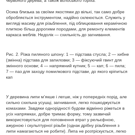
червоного дерева, а також волоського горіха.
Осика близька за своїми якостями до вільхі, так само добре
обробляється інструментом, надійно склеюється. Служить у
вигляді масиву для різьблення, під облицювання керамічною
плиткою більш дорогими породами, для ремонту елементів
каркаса меблів. Недолік — схильність до загнивання.
Рис. 2. Різка пиляного шпону: 1 — підстава стусла; 2 — хибне
(змінна) підстава для запиловки; 3 — фіксуючий гвинт для
змінного основи; 4 — напрямний кутник; 5 — кап; 6 — пила;
7 — паз для заходу помилкового підстави, до якого кріпиться
кап
У деревина липи м'якше і легше, ніж у попередніх порід, але
сильно схильна усушці, загнивання, легко пошкоджується
комахами. Завдяки однорідності будови відмінно ріжеться в
усіх напрямках, добре тримає форму, тому зазвичай
використовується для поповнення втрат у рельєфною,
ажурною і скульптурної різьби (однак дрібну різьблення з
липи намагаються не робити). Липа не розтріскується, легко