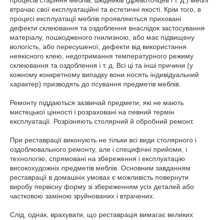
процесів старіння меблів, шкідників (древоточцев і т. д.) меблі
втрачає свої експлуатаційні та естетичні якості. Крім того, в
процесі експлуатації меблів проявляються приховані
дефекти склеювання та оздоблення внаслідок застосування
матеріалу, пошкодженого гнилизною, або має підвищену
вологість, або пересушеної, дефекти від використання
неякісного клею, недотримання температурного режиму
склеювання та оздоблення і т. д. Всі ці та інші причини (у
кожному конкретному випадку вони носять індивідуальний
характер) призводять до псування предметів меблів.
Ремонту піддаються зазвичай предмети, які не мають
мистецької цінності і розраховані на певний термін
експлуатації. Розрізняють столярний й обробний ремонт.
При реставрації виконують не тільки всі види столярного і
оздоблювального ремонту, але і специфічні прийоми, і
технологію, спрямовані на збереження і експлуатацію
високохудожніх предметів меблів. Основним завданням
реставрації в домашніх умовах є можливість повернути
виробу первісну форму зі збереженням усіх деталей або
частковою заміною зруйнованих і втрачених.
Слід, однак, врахувати, що реставрація вимагає великих