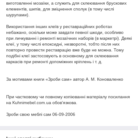
виготовленні мозаїки, а служить для склеювання брускових
елементів, шипів, для зміцнення сполук (в тому числі
шурупами).
Використання інших клеїв у реставраційних роботах
небажано, оскільки може завдати певної шкоди, особливо
при личкуванні і ремонті мозаїчних наборів (в маркетрі). Деякі
клеї, у тому числі епоксидні, незворотні, тобто після них
повторно провести реставрацію вже буде не можна. Тому
подібні клеї застосовують в основному для склеювання
каркасів при ремонті допоміжних кріплень і т. д.
За мотивами книги «Зроби сам» автор А. М. Коноваленко
При частковому чи повному копіюванні матеріалу посилання
на Kuhnimebel.com.ua обов'язкова.
Зроби свою меблі сам 06-09-2006