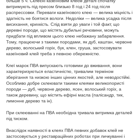
більше 5 ч. Склеєні казеїновим клеєм деталі спочатку
витримують під пресом близько 8 год і 24 год після
распрессовки. Переваги казеїнового клею — велика міцність і
здатність не боятися вологи. Недоліки — велика усадка після
висихання, крихкість. Слід взяти до уваги і той факт, що
деревні породи, що містять дубильні речовини, можуть
придбати під впливом цього клею небажану забарвлення.
Тому, працюючи з такими породами, як дуб, каштан, червоне
дерево, волоський горіх, бук, клен, груша, застосовувати
казеїновий клей треба з певною обережністю.
Клеї марок ПВА випускають готовими до вживання, вони
характеризуються еластичністю, тривалим терміном
зберігання та низкою інших цінних якостей, але неводостійкі.
Особливо добре склеювати такими клеями великопористі
породи — дуб, червоне дерево, ясен, волоський горіх, а
також деревину, що містить ефірні масла (палісандр, тик,
лимонне дерево та ін).
При склеюванні на ПВА необхідна тривала витримка деталей
під тиском.
Внаслідок наявності в клеях ПВА певних добавок клей не
застосовується у реставраційних роботах при личкуванні і