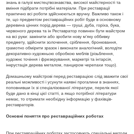
знань в галузі мистецтвознавства, високої майстерності та
вміння підібрати потрібні матеріали. При реставрації
практично всі роботи здійснюються вручну. Важливо також і
те, що предметом реставраційних робіт буде в основному
деревина цінних порід дерева — груші, дуба, горіха, бука,
червоного дерева та ін Реставратор повинен бути майстром
на всі руки: замінити або зробити нову м'яку оббивку
предмету, здійснити золочення, сріблення, бронювання,
грамотно обмірити зразок і виконати аналогічний, володіти
декоративно-художньою обробкою меблів (різьблення,
художнє точіння і фрезерування, маркетрі та інтарсія,
інкрустація дерева металом, панциром черепахи тощо).
Домашньому майстрові перед реставрацією слід зважити свої
реальні можливості і усунути наявні прогалини в знаннях,
поповнивши їх зі спеціалізованої літератури, перелік якої
буде дано в кінці цієї статті, а якщо потрібної літератури
немає, то отримати необхідну інформацію у фахівців-
реставраторів.
Основні поняття про реставраційних роботах
При реставраційних роботах застосовують спеціальні методи