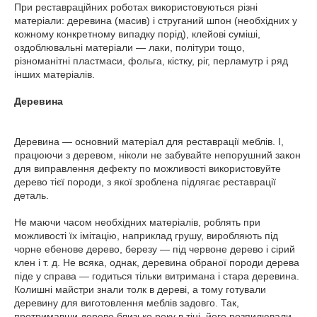
При реставраційних роботах використовуються різні
матеріали: деревина (масив) і струганий шпон (необхідних у
кожному конкретному випадку порід), клейові суміші,
оздоблювальні матеріали — лаки, політури тощо,
різноманітні пластмаси, фольга, кістку, ріг, перламутр і ряд
інших матеріалів.
Деревина
Деревина — основний матеріал для реставрації меблів. І,
працюючи з деревом, ніколи не забувайте непорушний закон
для виправлення дефекту по можливості використовуйте
дерево тієї породи, з якої зроблена підлягає реставрації
деталь.
Не маючи часом необхідних матеріалів, роблять при
можливості їх імітацію, наприклад грушу, виробляють під
чорне ебенове дерево, березу — під червоне дерево і сірий
клен і т. д. Не всяка, однак, деревина обраної породи дерева
піде у справа — годиться тільки витримана і стара деревина.
Колишні майстри знали толк в дереві, а тому готували
деревину для виготовлення меблів задовго. Так,
протримавши дерево близько року в тіні, його розпилювали