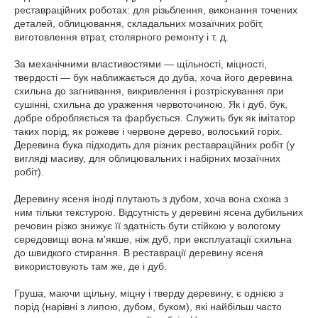
реставраційних роботах: для різьблення, виконання точених
деталей, облицювання, складальних мозаїчних робіт,
виготовлення втрат, столярного ремонту і т. д.
За механічними властивостями — щільності, міцності,
твердості — бук наближається до дуба, хоча його деревина
схильна до загнивання, викривлення і розтріскування при
сушінні, схильна до ураження червоточиною. Як і дуб, бук,
добре обробляється та фарбується. Служить бук як імітатор
таких порід, як рожеве і червоне дерево, волоський горіх.
Деревина бука підходить для різних реставраційних робіт (у
вигляді масиву, для облицювальних і набірних мозаїчних
робіт).
Деревину ясеня іноді плутають з дубом, хоча вона схожа з
ним тільки текстурою. Відсутність у деревині ясена дубильних
речовин різко знижує її здатність бути стійкою у вологому
середовищі вона м'якше, ніж дуб, при експлуатації схильна
до швидкого стирання. В реставрації деревину ясеня
використовують там же, де і дуб.
Груша, маючи щільну, міцну і тверду деревину, є однією з
порід (нарівні з липою, дубом, буком), які найбільш часто