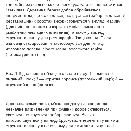
того ж береза сильно сохне, легко уражається червоточиною
і загниває. Деревина берези добре обробляється
інструментом, що склеюється, полірується і забарвлюється. У
реставраційних роботах використовується у вигляді масиву
(для зміцнення і заміни каркасів меблів, виконання
різьблених накладних елементів), а також у вигляді
струганого шпону для реставрації облицювання. Після
відповідної фарбування застосовується для імітації
червоного дерева, сірого клена, волоського горіха
(нетекстурного) і т. д.
Рис. 1 Відновлення облицювального шару: 1 - основа; 2 —
пилений шпон; 3 — чорнова сорочка (допоміжний шар); 4 —
струганий шпон (вставка)
Деревина вільхи легка, м'яка, среднеусыхающая, дає
незначне викривлення при сушінні, добре склеюється,
ріжеться, полірується і забарвлюється. Вільха
використовується у вигляді брускових елементів і у вигляді
струганого шпону в основному для имитации1 чорного і