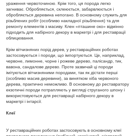
ураження червоточиною. Крім того, ця порода легко
загниває. Обробляється, склеюється, забарвлюється і
обробляється деревина непогано. В основному служить для
різьблених робіт (особливо накладної різьблення) та для
ремонту елементів з масиву. Клен «пташине око» відмінно
підходить для набірного декору в маркетрі і для реставрації
облицювання.
Крім вітчизняних порід дерев, у реставраційних роботах
застосовуються і породи, що імпортуються. Це, наприклад,
червоне, лимонне, чорне і рожеве дерево, палісандр, тик,
вавона, сандалове дерево. Проте зазвичай ці породи
імітуються вітчизняними породами, так як дістати перші
(особливо масив деревини), за винятком хіба червоного
дерева, практично неможливо. В основному до реставратору
екзотичні породи потрапляють у вигляді струганого шпону і
використовуються для реставрації набірного декору в
маркетрі і інтарсії.
Клеї
У реставраційних роботах застосовують в основному клеї