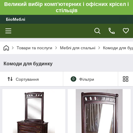
Великий вибір комп'ютерних і офісних крісел і
стільців
БіоМеблі
Товари та послуги
Меблі для спальні
Комоди для бу
Комоди для будинку
Сортування
0
Фільтри