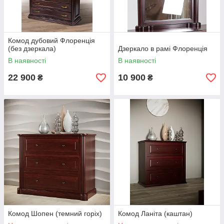
Комод дубовий Флоренція
(без дзеркала)
Дзеркало в рамі Флоренція
В наявності
В наявності
22 900
10 900
₴
₴
Комод Шопен (темний горіх)
Комод Ланіта (каштан)