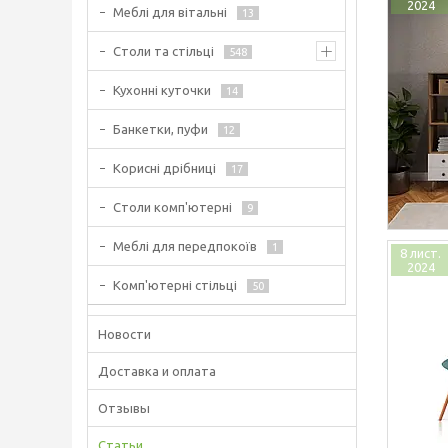
2024
Меблі для вітальні
13
Столи та стільці
548
Кухонні куточки
14
Банкетки, пуфи
12
Корисні дрібниці
17
Столи комп'ютерні
9
Меблі для передпокоїв
1
8 лист.
2024
Комп'ютерні стільці
50
Новости
Доставка и оплата
Отзывы
Статьи