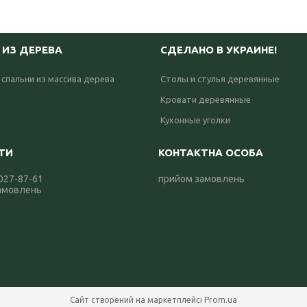
 ИЗ ДЕРЕВА
СДЕЛАНО В УКРАИНЕ!
 спальни из массива дерева
Столы и стулья деревянные
Кровати деревянные
Кухонные уголки
 027-87-61
прийом замовлень
амовлень
Сайт створений на маркетплейсі
Prom.ua