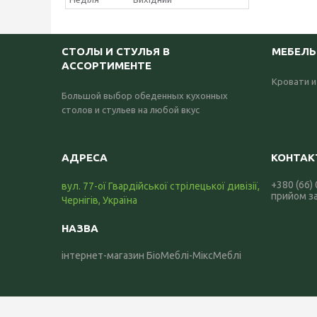
СТОЛЫ И СТУЛЬЯ В
МЕБЕЛЬ
АССОРТИМЕНТЕ
Кровати и
Большой выбор обеденных кухонных
столов и стульев на любой вкус
+380 (66)
вул. 77-ої Гвардійської стрілецької дивізії,
прийом з
Чернігів, Україна
інтернет-магазин БіоМеблі-МіксМеблі