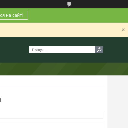
я на сайті
і