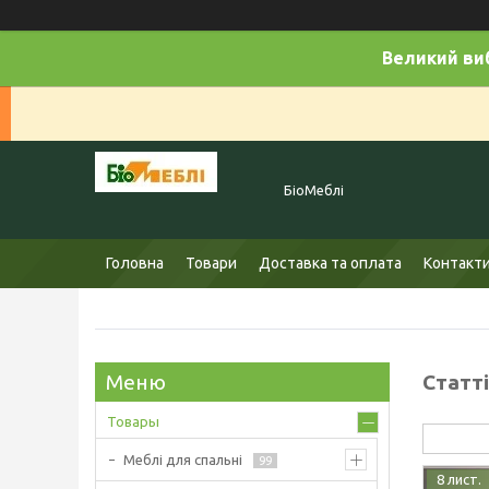
Великий виб
БіоМеблі
Головна
Товари
Доставка та оплата
Контакт
Статті
Товары
Меблі для спальні
99
8 лист.