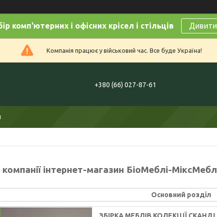
ір комп'ютерних і офісних крісел і стільців
Дивитис
Компанія працює у військовий час. Все буде Україна!
+380 (66) 027-87-61
и
 компанії інтернет-магазин БіоМеблі-МіксМебл
Основний розділ
ЗБІРКА МЕБЛІВ КОЛЕКЦІЇ СКАНДІ