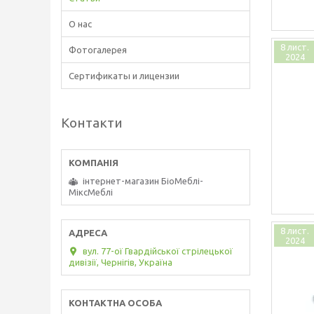
О нас
8 лист.
Фотогалерея
2024
Сертификаты и лицензии
Контакти
інтернет-магазин БіоМеблі-
МіксМеблі
8 лист.
2024
вул. 77-ої Гвардійської стрілецької
дивізії, Чернігів, Україна