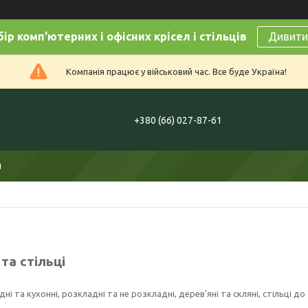
ір комп'ютерних і офісних крісел і стільців
Дивитис
Компанія працює у військовий час. Все буде Україна!
+380 (66) 027-87-61
и
та стільці
ні та кухонні, розкладні та не розкладні, дерев'яні та скляні, стільці до