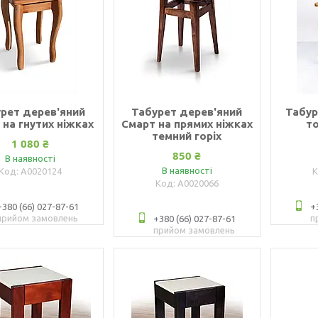
рет дерев'яний
Табурет дерев'яний
Табур
 на гнутих ніжках
Смарт на прямих ніжках
то
темний горіх
1 080 ₴
850 ₴
В наявності
В наявності
А0020124
А0020066
+380 (66) 027-87-61
+
прийом замовлень
п
+380 (66) 027-87-61
прийом замовлень