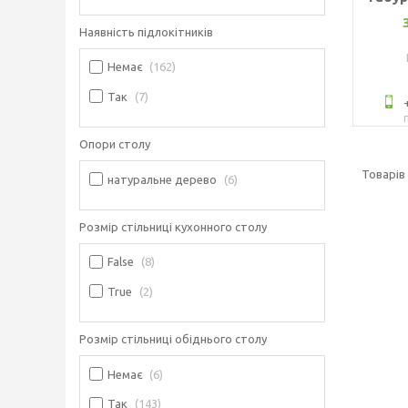
Наявність підлокітників
Немає
162
Так
7
Опори столу
натуральне дерево
6
Розмір стільниці кухонного столу
False
8
True
2
Розмір стільниці обіднього столу
Немає
6
Так
143