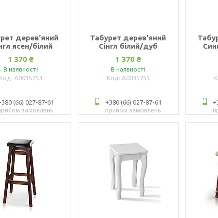
рет дерев'яний
Табурет дерев'яний
Табу
нгл ясен/білий
Сінгл білий/дуб
Син
1 370 ₴
1 370 ₴
В наявності
В наявності
А0035753
А0035755
+380 (66) 027-87-61
+380 (66) 027-87-61
+
прийом замовлень
прийом замовлень
п