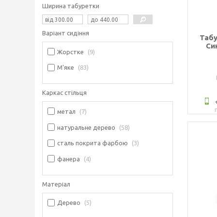
Ширина табуретки
Варіант сидіння
Табу
Си
Жорстке
9
М'яке
83
Каркас стільця
метал
7
натуральне дерево
58
сталь покрита фарбою
3
фанера
4
Матеріал
Дерево
5