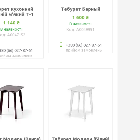
урет кухонний
Табурет Барный
ній м'який Т-1
1 600 ₴
1 140 ₴
В наявності
В наявності
А0049991
А0047152
+380 (66) 027-87-61
прийом замовлень
380 (66) 027-87-61
рийом замовлень
т Модерн (Венге)
Табурет Модерн (Білий)