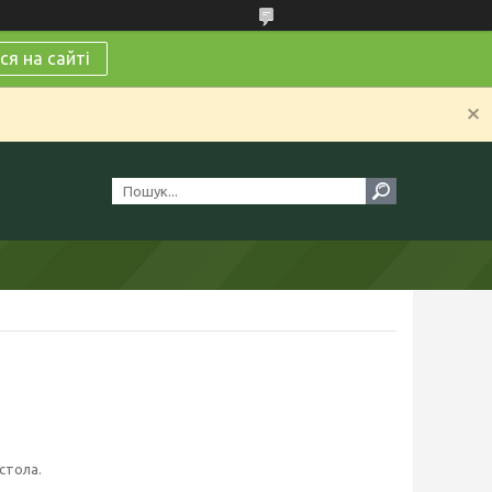
я на сайті
 стола.