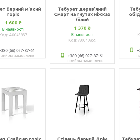
ет Барний м'який
Табурет дерев'яний
Таб
горіх
Смарт на гнутих ніжках
обід
білий
1 600 ₴
1 370 ₴
В наявності
В наявності
А0045937
А0049859
+380 (66) 027-87-61
+
прийом замовлень
п
+380 (66) 027-87-61
прийом замовлень
ет Слайдер горіх
Стілець барний Дрім
Табуре