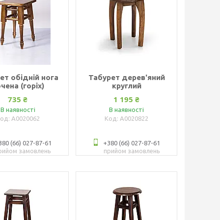
ет обідній нога
Табурет дерев'яний
чена (горіх)
круглий
735 ₴
1 195 ₴
В наявності
В наявності
А0020062
А0020822
380 (66) 027-87-61
+380 (66) 027-87-61
рийом замовлень
прийом замовлень