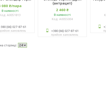
(антрацит)
3 080 ₴/пара
2 460 ₴
В наявності
В наявності
А0051813
А0055004
+380 (66) 027-87-61
+
прийом замовлень
п
+380 (66) 027-87-61
прийом замовлень