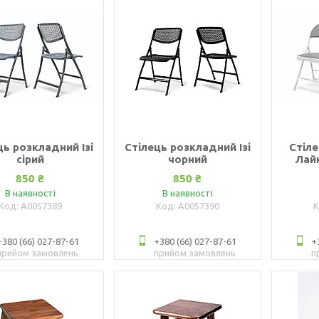
ць розкладний Ізі
Стілець розкладний Ізі
Стіл
сірий
чорний
Лайк
850 ₴
850 ₴
В наявності
В наявності
А0057389
А0057390
+380 (66) 027-87-61
+380 (66) 027-87-61
+
прийом замовлень
прийом замовлень
п