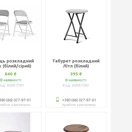
ець розкладний
Табурет розкладний
 (білий/сірий)
Літл (білий)
640 ₴
395 ₴
В наявності
В наявності
А0057391
А0057392
380 (66) 027-87-61
+380 (66) 027-87-61
рийом замовлень
прийом замовлень