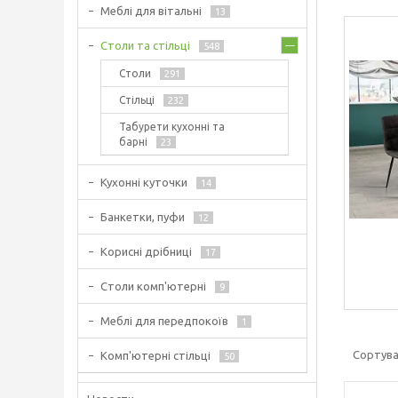
Меблі для вітальні
13
Столи та стільці
548
Столи
291
Стільці
232
Табурети кухонні та
барні
23
Кухонні куточки
14
Банкетки, пуфи
12
Корисні дрібниці
17
Столи комп'ютерні
9
Меблі для передпокоїв
1
Комп'ютерні стільці
50