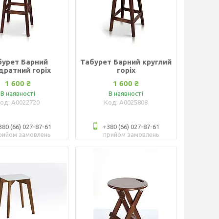
бурет Барний
Табурет Барний круглий
дратний горіх
горіх
1 600 ₴
1 600 ₴
В наявності
В наявності
А0022720
А0025808
380 (66) 027-87-61
+380 (66) 027-87-61
рийом замовлень
прийом замовлень