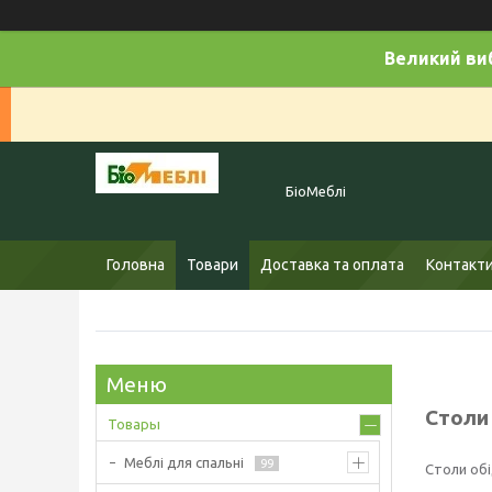
Великий виб
БіоМеблі
Головна
Товари
Доставка та оплата
Контакт
Столи 
Товары
Меблі для спальні
99
Столи обід