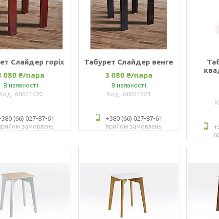
ет Слайдер горіх
Табурет Слайдер венге
Та
ква
3 080 ₴/пара
3 080 ₴/пара
В наявності
В наявності
А0021420
А0021421
+380 (66) 027-87-61
+380 (66) 027-87-61
прийом замовлень
прийом замовлень
+
п