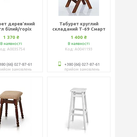
рет дерев'яний
Табурет круглий
гл білий/горіх
складаний Т-69 Смарт
1 370 ₴
1 400 ₴
В наявності
В наявності
А0035754
А0041193
380 (66) 027-87-61
+380 (66) 027-87-61
рийом замовлень
прийом замовлень