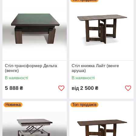
Стіл-трансформер Дельта
Стіл книжка Лайт (венге
(венге)
аруша)
В наявності
В наявності
5 888
2 500
₴
від
₴
Новинка
Топ продажів