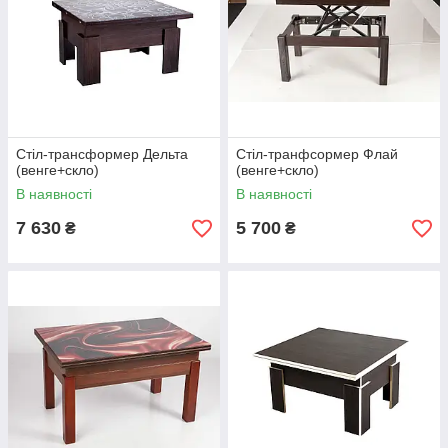
Стіл-трансформер Дельта
Стіл-транфсормер Флай
(венге+скло)
(венге+скло)
В наявності
В наявності
7 630
5 700
₴
₴