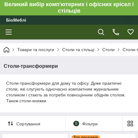
Великий вибір комп'ютерних і офісних крісел і
стільців
БіоМеблі
Товари та послуги
Столи та стільці
Столи
Столи-
Столи-трансформери
Столи-трансформери для дому та офісу. Дуже практичні
столи, які слугують одночасно компактним журнальним
столиком і стають за потреби повноцінним обіднім столом.
Також столи-книжки.
Сортування
0
Фільтри
Топ продажів