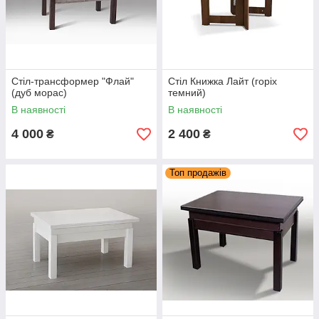
Стіл-трансформер "Флай"
Стіл Книжка Лайт (горіх
(дуб морас)
темний)
В наявності
В наявності
4 000
2 400
₴
₴
Топ продажів