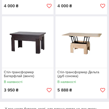
4 000
4 000
₴
₴
Стіл-трансформер
Стіл-трансформер Дельта
Батерфлай (венге)
(дуб сонома)
В наявності
В наявності
3 950
5 888
₴
₴
У вас часто бувають гості, але площа житла не дає змогу