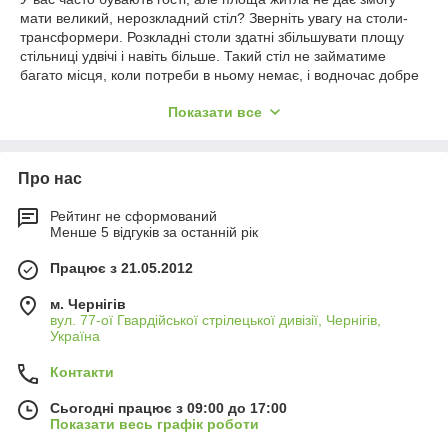
мати великий, нерозкладний стіл? Зверніть увагу на столи-
трансформери. Розкладні столи здатні збільшувати площу
стільниці
удвічі
і навіть більше. Такий стіл не займатиме
багато місця, коли потреби в ньому немає, і водночас добре
вам послугує під час галасливих вечірок або затишних
Показати все
посиденьок із гостями.
Столи-трансформери відрізняються не тільки заміною
яйними
матеріалом, але й хутромзмом розкладання. Серед покупців
Про нас
дуже популярні столи-книжки, які мають дві стільниці та за
досить маленьких розмірів у складеному стані можуть
вмістити велику компанію в розкладеному. Також варто
Рейтинг не сформований
Менше 5 відгуків за останній рік
зазначити сучасні столи слайдери, вони прості у використанні
та дуже практичні.
Працює з 21.05.2012
Ще одним цікавим механізмом розкладання мають столи
консолі. Такі столи здатні розкладатися до 3-4 метрів за дуже
м. Чернігів
компактних розмірів у складеному стані. Погодьтеся, це дуже
вул. 77-ої Гвардійської стрілецької дивізії, Чернігів,
Україна
гарний варіант, особливо з огляду на їхню невелику вартість.
Завдяки столу трансформеру ви зможете зробити свою
Контакти
кімнату просторою, не втрачаючи переваг великих столів.
Запрошуємо вас купити стіл-трансформер в інтернет-
Сьогодні працює з 09:00 до 17:00
магазині
salonbio
mebel.com.ua.
Показати весь графік роботи
У нашому каталозі велика кількість моделей столів