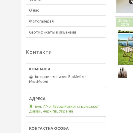
О нас
20 квіт.
Фотогалерея
2019
Сертификаты и лицензии
Контакти
інтернет-магазин БіоМеблі-
МіксМеблі
вул. 77-ої Гвардійської стрілецької
дивізії, Чернігів, Україна