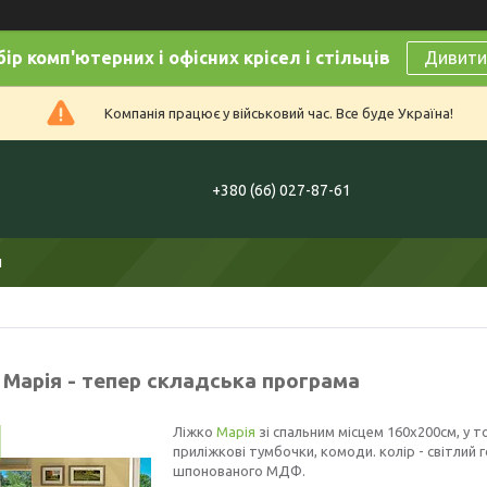
ір комп'ютерних і офісних крісел і стільців
Дивитис
Компанія працює у військовий час. Все буде Україна!
+380 (66) 027-87-61
и
 Марія - тепер складська програма
Ліжко
Марія
зі спальним місцем 160х200см, у т
приліжкові тумбочки, комоди. колір - світлий г
шпонованого МДФ.