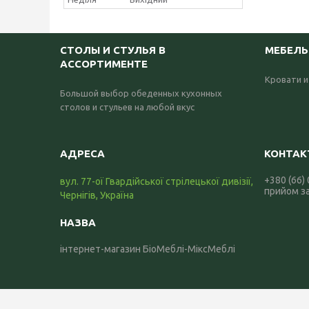
СТОЛЫ И СТУЛЬЯ В
МЕБЕЛЬ
АССОРТИМЕНТЕ
Кровати и
Большой выбор обеденных кухонных
столов и стульев на любой вкус
+380 (66)
вул. 77-ої Гвардійської стрілецької дивізії,
прийом з
Чернігів, Україна
інтернет-магазин БіоМеблі-МіксМеблі