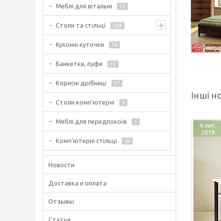
Меблі для вітальні
13
Столи та стільці
548
Кухонні куточки
14
Банкетки, пуфи
12
Корисні дрібниці
17
Інші н
Столи комп'ютерні
9
Меблі для передпокоїв
1
4 лип.
2019
Комп'ютерні стільці
50
Новости
Доставка и оплата
Отзывы
Статьи