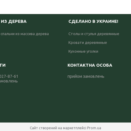
 ИЗ ДЕРЕВА
СДЕЛАНО В УКРАИНЕ!
 спальни из массива дерева
Столы и стулья деревянные
Кровати деревянные
Кухонные уголки
 027-87-61
прийом замовлень
амовлень
Сайт створений на маркетплейсі
Prom.ua