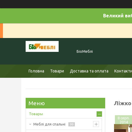
Великий виб
БіоМеблі
Головна
Товари
Доставка та оплата
Контакт
Ліжко
Товары
8 серп.
2014
Меблі для спальні
99