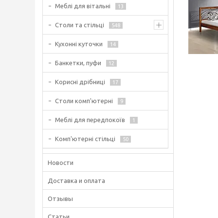
Меблі для вітальні
13
Столи та стільці
548
Кухонні куточки
14
Банкетки, пуфи
12
Корисні дрібниці
17
Столи комп'ютерні
9
Меблі для передпокоїв
1
Комп'ютерні стільці
50
Новости
Доставка и оплата
Отзывы
Статьи