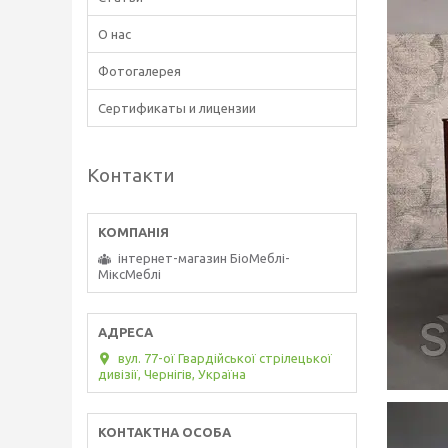
О нас
Фотогалерея
Сертификаты и лицензии
Контакти
інтернет-магазин БіоМеблі-
МіксМеблі
вул. 77-ої Гвардійської стрілецької
дивізії, Чернігів, Україна