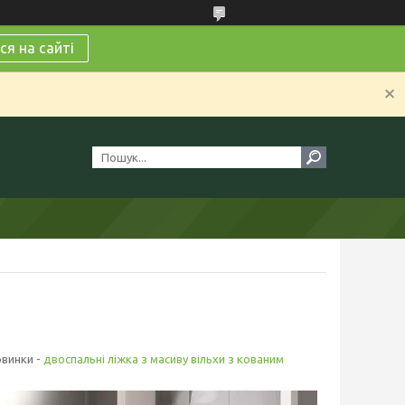
я на сайті
винки -
двоспальні ліжка з масиву вільхи з кованим