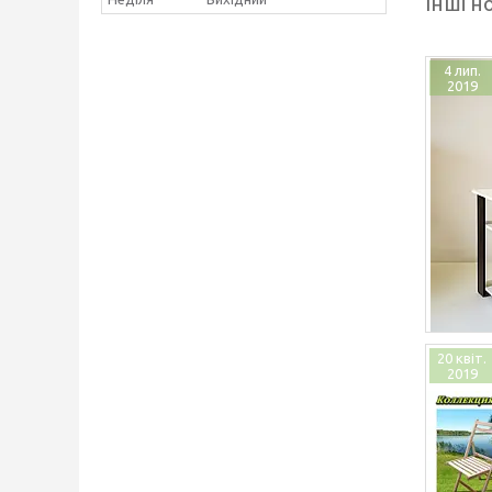
Інші н
4 лип.
2019
20 квіт.
2019