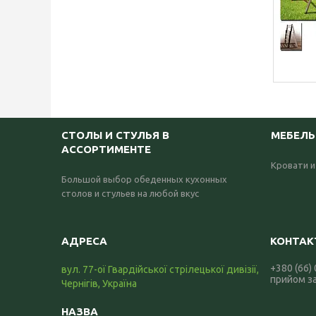
СТОЛЫ И СТУЛЬЯ В
МЕБЕЛЬ
АССОРТИМЕНТЕ
Кровати и
Большой выбор обеденных кухонных
столов и стульев на любой вкус
+380 (66)
вул. 77-ої Гвардійської стрілецької дивізії,
прийом з
Чернігів, Україна