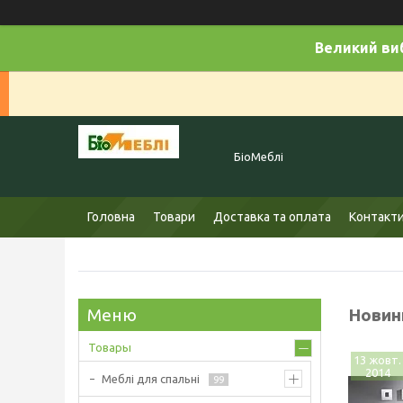
Великий виб
БіоМеблі
Головна
Товари
Доставка та оплата
Контакт
Новинк
Товары
13 жовт.
2014
Меблі для спальні
99