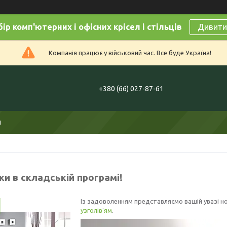
ір комп'ютерних і офісних крісел і стільців
Дивитис
Компанія працює у військовий час. Все буде Україна!
+380 (66) 027-87-61
и
и в складській програмі!
Із задоволенням представляємо вашій увазі но
узголів'ям
.