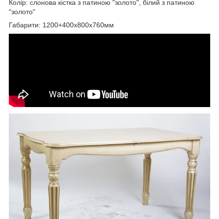
Колір: слонова кістка з патиною "золото", білий з патиною
"золото"
Габарити: 1200+400х800х760мм