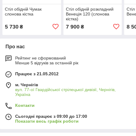
Стіл обідній Чумак
Стіл обідній розкладний
Стіл
слонова кістка
Венеція 120 (слонова
Вене
кістка)
5 730
7 900
8 5
₴
₴
Про нас
Рейтинг не сформований
Менше 5 відгуків за останній рік
Працює з 21.05.2012
м. Чернігів
вул. 77-ої Гвардійської стрілецької дивізії, Чернігів,
Україна
Контакти
Сьогодні працює з 09:00 до 17:00
Показати весь графік роботи