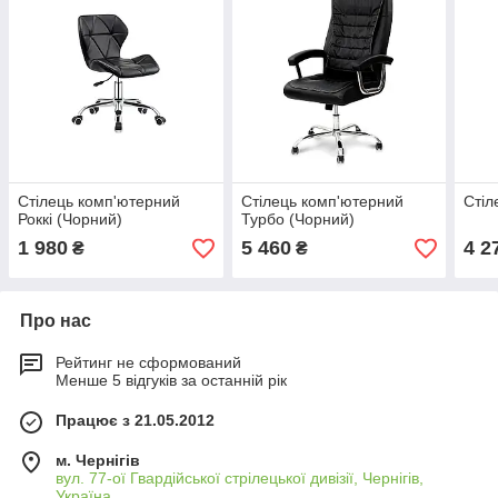
Стілець комп'ютерний
Стілець комп'ютерний
Стіл
Роккі (Чорний)
Турбо (Чорний)
1 980
5 460
4 2
₴
₴
Про нас
Рейтинг не сформований
Менше 5 відгуків за останній рік
Працює з 21.05.2012
м. Чернігів
вул. 77-ої Гвардійської стрілецької дивізії, Чернігів,
Україна