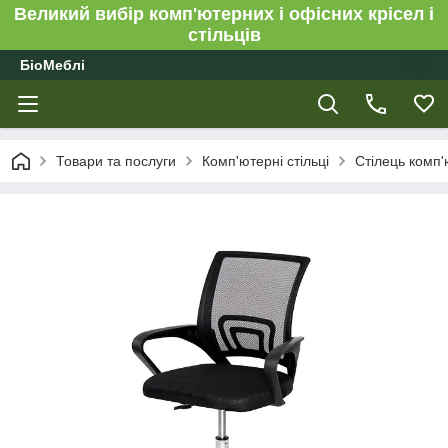
Великий вибір комп'ютерних і офісних крісел і
стільців
БіоМеблі
Товари та послуги
Комп'ютерні стільці
Стілець комп'