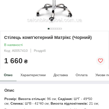
Стілець комп'ютерний Матрікс (Чорний)
В наявності
Код: А0057410
Роздріб
1 660
₴
Опис
Характеристики
Доставка
Оплата
Умови п
Опис
Розмір:
Висота стільця:
96 см;
Сидіння:
Ш*Г - 49*50
см;
Спинка:
Ш*В - 41*40 см;
Висота підлокітників:
21 см;