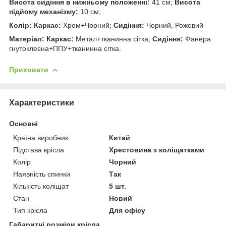
Висота сидіння в нижньому положенні:
41 см;
Висота
підйому механізму:
10 см;
Колір:
Каркас:
Хром+Чорний;
Сидіння:
Чорний, Рожевий
Матеріал:
Каркас:
Метал+тканинна сітка;
Сидіння:
Фанера
гнутоклеєна+ППУ+тканинна сітка.
Приховати
Характеристики
Основні
Країна виробник
Китай
Підстава крісла
Хрестовина з коліщатками
Колір
Чорний
Наявність спинки
Так
Кількість коліщат
5 шт.
Стан
Новий
Тип крісла
Для офісу
Габаритні розміри крісла