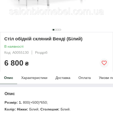
Стіл обідній скляний Венді (Білий)
В наявності
Код: А0055130
Роздріб
6 800
₴
Опис
Характеристики
Доставка
Оплата
Умови п
Опис
Розмір: 1.
800(+500)*650;
Колір:
Ніжки:
Білий;
Столешня:
Білий.