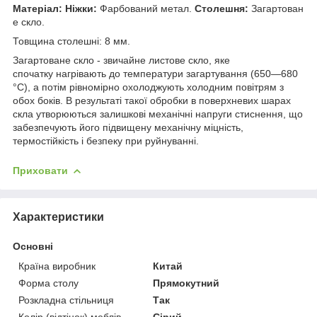
Матеріал:
Ніжки:
Фарбований метал.
Столешня:
Загартован
е скло.
Товщина столешні: 8 мм.
Загартоване скло - звичайне листове скло, яке
спочатку нагрівають до температури загартування (650—680
°C), а потім рівномірно охолоджують холодним повітрям з
обох боків. В результаті такої обробки в поверхневих шарах
скла утворюються залишкові механічні напруги стиснення, що
забезпечують його підвищену механічну міцність,
термостійкість і безпеку при руйнуванні.
Приховати
Характеристики
Основні
Країна виробник
Китай
Форма столу
Прямокутний
Розкладна стільниця
Так
Колір (відтінок) меблів
Сірий