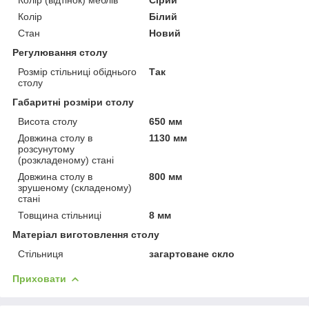
Колір
Білий
Стан
Новий
Регулювання столу
Розмір стільниці обіднього
Так
столу
Габаритні розміри столу
Висота столу
650 мм
Довжина столу в
1130 мм
розсунутому
(розкладеному) стані
Довжина столу в
800 мм
зрушеному (складеному)
стані
Товщина стільниці
8 мм
Матеріал виготовлення столу
Стільниця
загартоване скло
Приховати