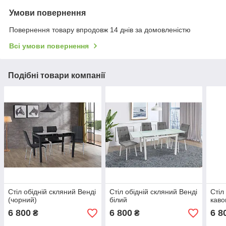
Умови повернення
Повернення товару впродовж 14 днів за домовленістю
Всі умови повернення
Подібні товари компанії
Стіл обідній скляний Венді
Стіл обідній скляний Венді
Стіл
(чорний)
білий
каво
6 800
6 800
6 8
₴
₴