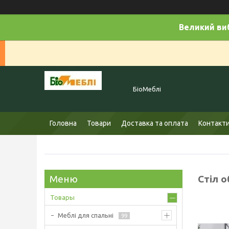
Великий виб
БіоМеблі
Головна
Товари
Доставка та оплата
Контакт
Стіл о
Товары
Меблі для спальні
99