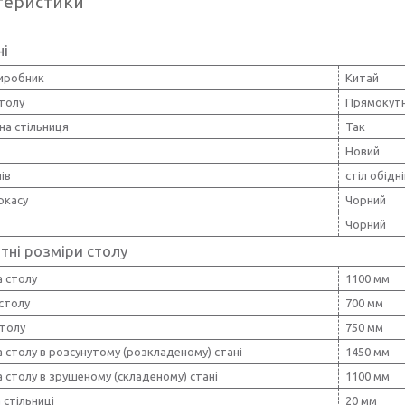
теристики
ні
виробник
Китай
толу
Прямокут
на стільниця
Так
Новий
ів
стіл обідні
ркасу
Чорний
Чорний
тні розміри столу
 столу
1100 мм
столу
700 мм
столу
750 мм
столу в розсунутому (розкладеному) стані
1450 мм
столу в зрушеному (складеному) стані
1100 мм
стільниці
20 мм