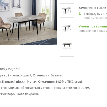
Замовлення тільки
+380 (66) 027-87
прийом замовл
повернення товару
100(+350)*700.
ркас і ніжки:
Чорний;
Столешня:
Базальт.
:
Каркас і ніжки:
Метал;
Столешня:
МДФ у ПВХ плівці.
 стіл суцільна, зберігається у столі. Товщина столешні: 20 мм.
ніжки: порошкова покраска.