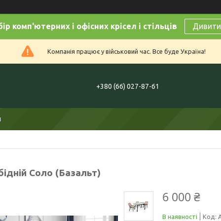
ір комп'ютерних і офісних крісел і стільців
Дивитис
Компанія працює у військовий час. Все буде Україна!
+380 (66) 027-87-61
и
бідній Соло (Базальт)
6 000 ₴
В наявності
Код: