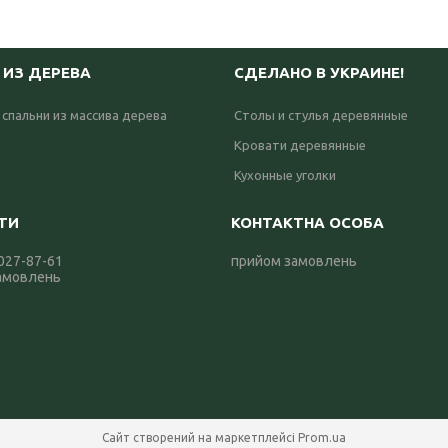
 ИЗ ДЕРЕВА
СДЕЛАНО В УКРАИНЕ!
 спальни из массива дерева
Столы и стулья деревянные
Кровати деревянные
Кухонные уголки
 027-87-61
прийом замовлень
амовлень
Сайт створений на маркетплейсі
Prom.ua