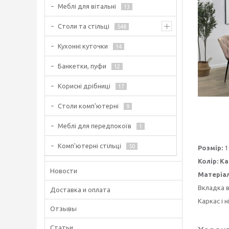
Меблі для вітальні
13
Столи та стільці
548
Кухонні куточки
14
Банкетки, пуфи
12
Корисні дрібниці
17
Столи комп'ютерні
9
Меблі для передпокоїв
1
Комп'ютерні стільці
50
Розмір:
1
Колір:
Ка
Новости
Матеріал
Вкладка в
Доставка и оплата
Каркас і 
Отзывы
Статьи