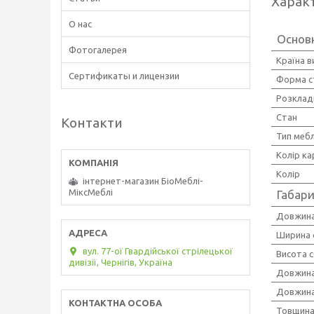
Харак
О нас
Основ
Фотогалерея
Країна 
Сертификаты и лицензии
Форма с
Розклад
Стан
Контакти
Тип мебл
Колір ка
Колір
інтернет-магазин БіоМеблі-
МіксМеблі
Габари
Довжина
Ширина 
вул. 77-ої Гвардійської стрілецької
Висота 
дивізії, Чернігів, Україна
Довжина 
Довжина 
Товщина 