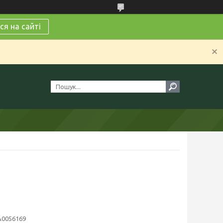
я на сайті
А0056169