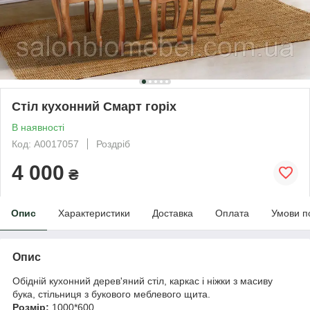
Стіл кухонний Смарт горіх
В наявності
Код: А0017057
Роздріб
4 000
₴
Опис
Характеристики
Доставка
Оплата
Умови п
Опис
Обідній кухонний дерев'яний стіл, каркас і ніжки з масиву
бука, стільниця з букового меблевого щита.
Розмір:
1000*600