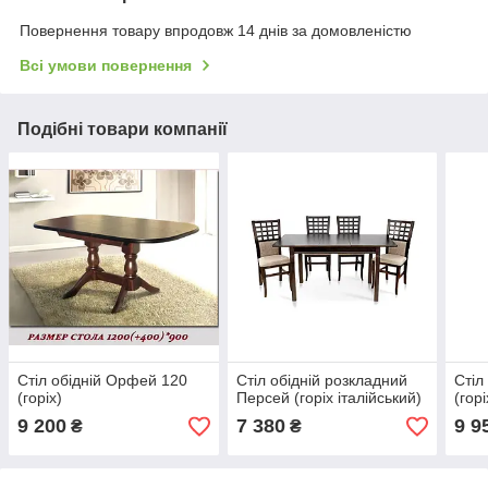
Повернення товару впродовж 14 днів за домовленістю
Всі умови повернення
Подібні товари компанії
Стіл обідній Орфей 120
Стіл обідній розкладний
Стіл
(горіх)
Персей (горіх італійський)
(горі
9 200
7 380
9 9
₴
₴