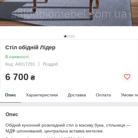
Стіл обідній Лідер
В наявності
Код: А0017291
Роздріб
6 700
₴
Опис
Характеристики
Доставка
Оплата
Умови п
Опис
Обідній кухонний розкладний стіл із масиву бука, стільниця —
МДФ шпонований, центральна вставка-метелик.