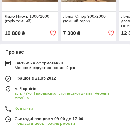
Ліжко Ніколь 1800*2000
Ліжко Юніор 900х2000
Ліжк
(горіх темний)
(темний горіх)
двоп
(тем
10 800
7 300
12 
₴
₴
Про нас
Рейтинг не сформований
Менше 5 відгуків за останній рік
Працює з 21.05.2012
м. Чернігів
вул. 77-ої Гвардійської стрілецької дивізії, Чернігів,
Україна
Контакти
Сьогодні працює з 09:00 до 17:00
Показати весь графік роботи