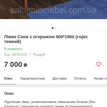
Ліжко Соня з огорожою 900*1900 (горіх
темний)
В наявності
Код: А0052622
Роздріб
7 000
₴
Опис
Характеристики
Доставка
Оплата
Умови п
Опис
Підліткове ліжко, укомплектоване ламельним блоком (без
матраца) і передньою планкою (може встановлюватися