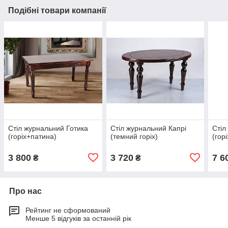
Подібні товари компанії
Стіл журнальний Готика
Стіл журнальний Капрі
Стіл
(горіх+патина)
(темний горіх)
(гор
3 800
3 720
7 6
₴
₴
Про нас
Рейтинг не сформований
Менше 5 відгуків за останній рік