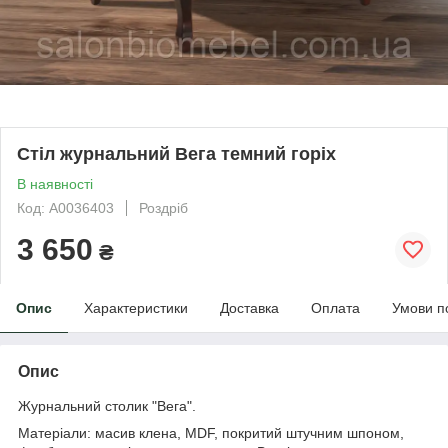
Стіл журнальний Вега темний горіх
В наявності
Код: А0036403
Роздріб
3 650
₴
Опис
Характеристики
Доставка
Оплата
Умови п
Опис
Журнальний столик "Вега".
Матеріали: масив клена, MDF, покритий штучним шпоном,