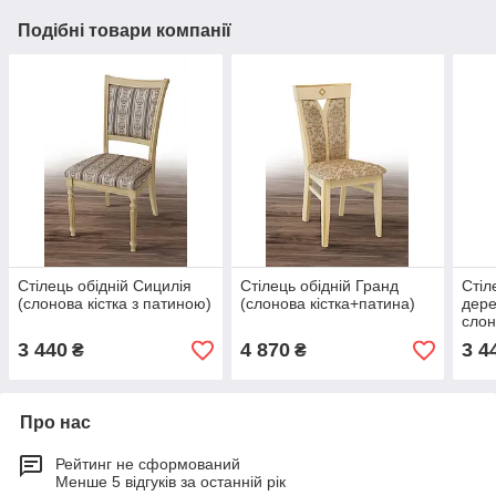
Подібні товари компанії
Стілець обідній Сицилія
Стілець обідній Гранд
Стіл
(слонова кістка з патиною)
(слонова кістка+патина)
дере
слон
3 440
4 870
3 4
₴
₴
Про нас
Рейтинг не сформований
Менше 5 відгуків за останній рік