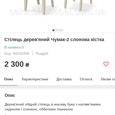
Стілець дерев'яний Чумак-2 слонова кістка
В наявності
Код: А0026358
Роздріб
2 300
₴
Опис
Характеристики
Доставка
Оплата
Умови п
Опис
Дерев'яний обідній стілець із масиву бука з напівм'якими
сидінням і спинкою, оббитими тканиною.