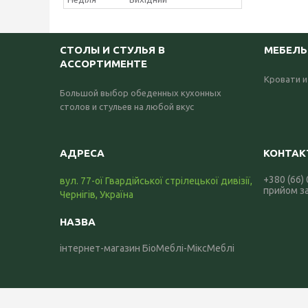
СТОЛЫ И СТУЛЬЯ В
МЕБЕЛЬ
АССОРТИМЕНТЕ
Кровати и
Большой выбор обеденных кухонных
столов и стульев на любой вкус
+380 (66)
вул. 77-ої Гвардійської стрілецької дивізії,
прийом з
Чернігів, Україна
інтернет-магазин БіоМеблі-МіксМеблі