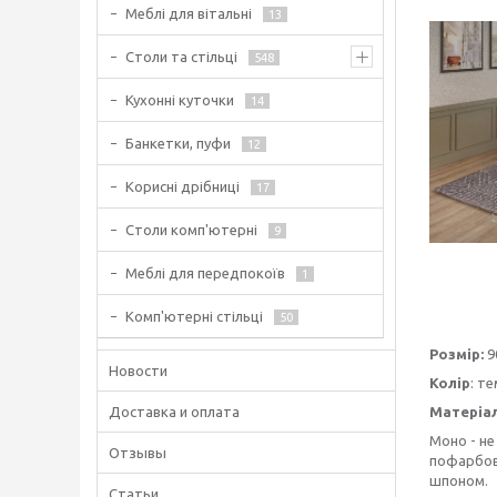
Меблі для вітальні
13
Столи та стільці
548
Кухонні куточки
14
Банкетки, пуфи
12
Корисні дрібниці
17
Столи комп'ютерні
9
Меблі для передпокоїв
1
Комп'ютерні стільці
50
Розмір:
9
Новости
Колір
: т
Доставка и оплата
Матеріа
Моно - не
Отзывы
пофарбова
шпоном.
Статьи