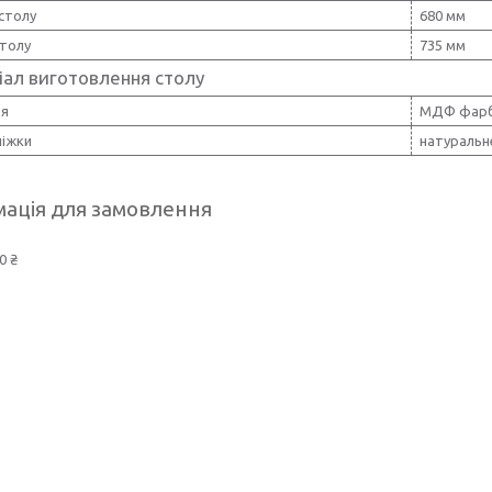
столу
680 мм
столу
735 мм
іал виготовлення столу
ця
МДФ фарб
ніжки
натуральн
ація для замовлення
0 ₴