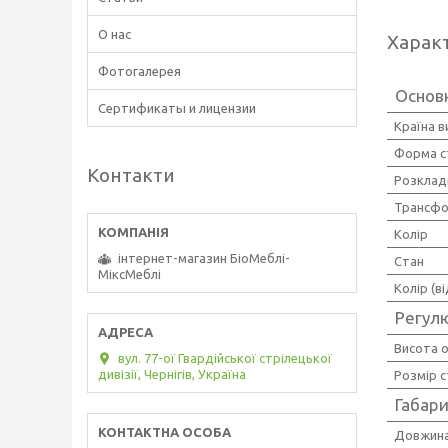
О нас
Харак
Фотогалерея
Основ
Сертификаты и лицензии
Країна 
Форма с
Контакти
Розклад
Трансфо
Колір
інтернет-магазин БіоМеблі-
Стан
МіксМеблі
Колір (в
Регул
Висота о
вул. 77-ої Гвардійської стрілецької
дивізії, Чернігів, Україна
Розмір с
Габари
Довжина