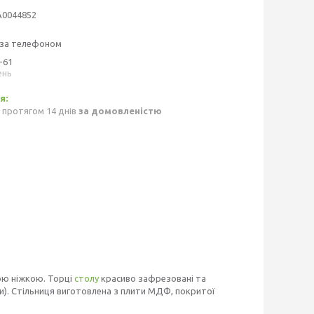
А0044852
 за телефоном
-61
ень
 протягом 14 днів
за домовленістю
ною ніжкою. Торці
столу
красиво зафрезовані та
). Стільниця виготовлена ​​з плити МДФ, покритої