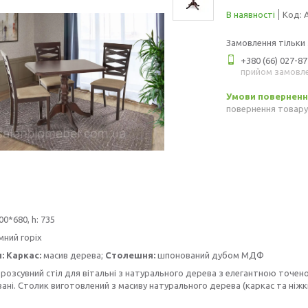
В наявності
Код:
Замовлення тільки
+380 (66) 027-87
прийом замовл
повернення товару
00*680, h: 735
емний горіх
л:
Каркас:
масив дерева;
Столешня:
шпонований дубом МДФ
 розсувний стіл для вітальні з натурального дерева з елегантною точе
ні. Столик виготовлений з масиву натурального дерева (каркас та ніжки