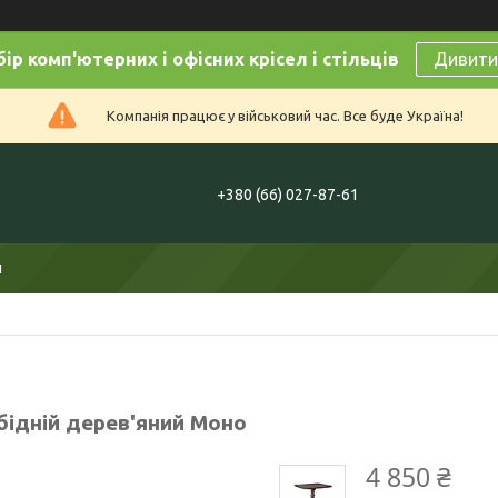
ір комп'ютерних і офісних крісел і стільців
Дивитис
Компанія працює у військовий час. Все буде Україна!
+380 (66) 027-87-61
и
бідній дерев'яний Моно
4 850 ₴