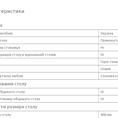
теристики
ні
виробник
Україна
толу
Прямокут
на стільниця
Ні
рмація столу в журнальний столик
Ні
Горіх темн
Новий
ідтінок) меблів
Слонова кі
ювання столу
біднього столу
Ні
тільниці обіднього столу
Ні
тні розміри столу
 столу
900 мм