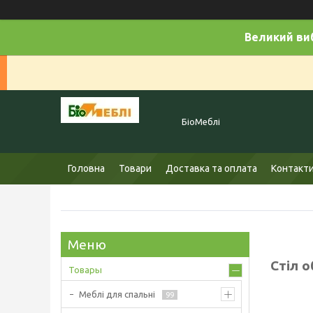
Великий виб
БіоМеблі
Головна
Товари
Доставка та оплата
Контакт
Стіл о
Товары
Меблі для спальні
99