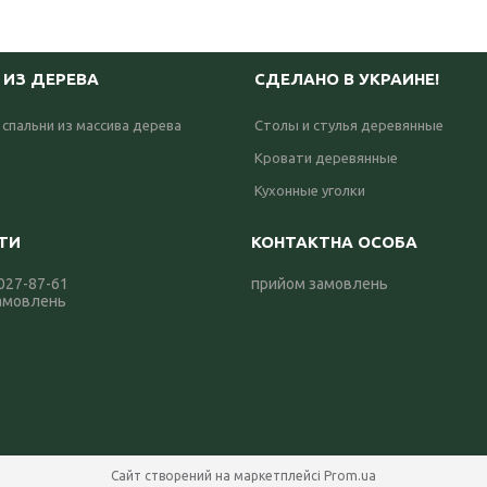
 ИЗ ДЕРЕВА
СДЕЛАНО В УКРАИНЕ!
 спальни из массива дерева
Столы и стулья деревянные
Кровати деревянные
Кухонные уголки
 027-87-61
прийом замовлень
амовлень
Сайт створений на маркетплейсі
Prom.ua