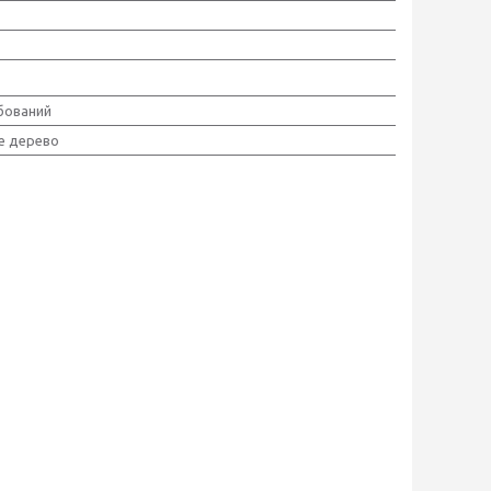
ований
е дерево